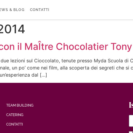
EWS & BLOG
CONTATTI
2014
 con il MaÎtre Chocolatier Ton
 due lezioni sul Cioccolato, tenute presso Myda Scuola di 
ale, un po’ come nei film, alla scoperta dei segreti che si 
 un’esperienza dal […]
I
TEAM BUILDING
CATERING
CONTATTI