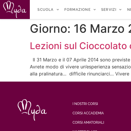
SCUOLA
FORMAZIONE
SERVIZI
N
Giorno:
16 Marzo 
Lezioni sul Cioccolato
Il 31 Marzo e il 07 Aprile 2014 sono previste
Avrete modo di vivere un’esperienza sensazion
alla pralinatura… difficile rinunciarci… Vivere
I NOSTRI CORSI
CORSI ACCADEMIA
CORSI AMATORIALI