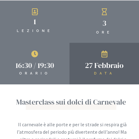
1
3
LEZIONE
ORE
16:30 / 19:30
27 Febbraio
ORARIO
DATA
Masterclass sui dolci
di Carnevale
Il carnevale è alle porte e per le strade si respira già
l’atmosfera del periodo più divertente dell’anno! Ma