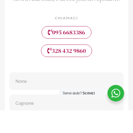
CHIAMACI
095 6683386
328 432 9860
Serve aiuto?
Scrivici