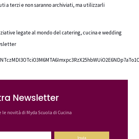
ti a terzi e non saranno archiviati, ma utilizzarli
niziative legate al mondo del catering, cucina e wedding
wsletter
zNTczMDI3OTciO3M6MTA6Imxpc3RzX25hbWUiO2E6NDp7aTo1O3
stra Newsletter
e le novità di Myda Scuola di Cucina
Invia