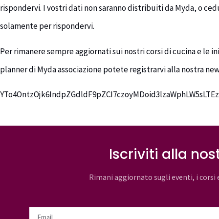
rispondervi. I vostri dati non saranno distribuiti da Myda, o cedu
solamente per rispondervi.
Per rimanere sempre aggiornati sui nostri corsi di cucina e le i
planner di Myda associazione potete registrarvi alla nostra ne
YTo4OntzOjk6IndpZGdldF9pZCI7czoyMDoid3lzaWphLW5sLTE
Iscriviti alla no
Rimani aggiornato sugli eventi, i corsi 