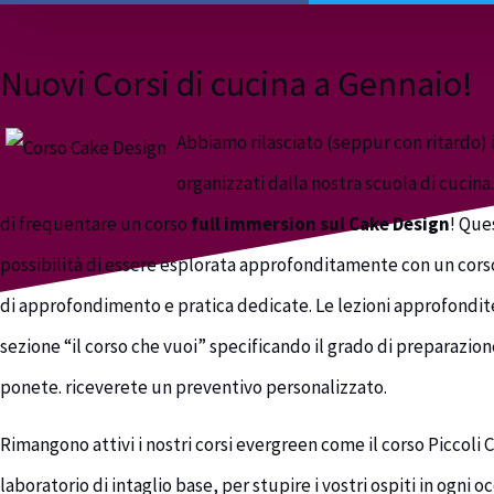
Nuovi Corsi di cucina a Gennaio!
Abbiamo rilasciato (seppur con ritardo) i
organizzati dalla nostra scuola di cucina
di frequentare un corso
full immersion sul Cake Design
! Que
possibilità di essere esplorata approfonditamente con un corso 
di approfondimento e pratica dedicate. Le lezioni approfondite
sezione “il corso che vuoi” specificando il grado di preparazione
ponete. riceverete un preventivo personalizzato.
Rimangono attivi i nostri corsi evergreen come il corso Piccoli Ch
laboratorio di intaglio base, per stupire i vostri ospiti in ogni o