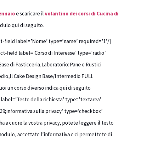
gennaio
e scaricare il
volantino dei corsi di Cucina di
dulo qui di seguito.
ct-field label=’Nome’ type=’name’ required=’1’/]
ct-field label=’Corso di Interesse’ type=’radio’
ase di Pasticceria,Laboratorio: Pane e Rustici
medio,Il Cake Design Base/Intermedio FULL
oi un corso diverso indica qui di seguito
label=’Testo della richiesta’ type=’textarea’
39;informativa sulla privacy’ type=’checkbox’
a a cuore la vostra privacy, potete leggere il testo
modulo, accettate l’informativa e ci permettete di