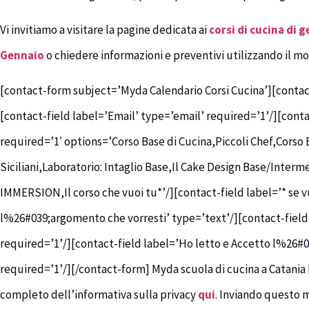
Vi invitiamo a visitare la pagine dedicata ai
corsi di cucina di 
Gennaio
o chiedere informazioni e preventivi utilizzando il mo
[contact-form subject=’Myda Calendario Corsi Cucina’][conta
[contact-field label=’Email’ type=’email’ required=’1’/][conta
required=’1′ options=’Corso Base di Cucina,Piccoli Chef,Corso B
Siciliani,Laboratorio: Intaglio Base,Il Cake Design Base/Inter
IMMERSION,Il corso che vuoi tu*’/][contact-field label=’* se vu
l%26#039;argomento che vorresti’ type=’text’/][contact-field 
required=’1’/][contact-field label=’Ho letto e Accetto l%26#0
required=’1’/][/contact-form] Myda scuola di cucina a Catania h
completo dell’informativa sulla privacy
qui
. Inviando questo 