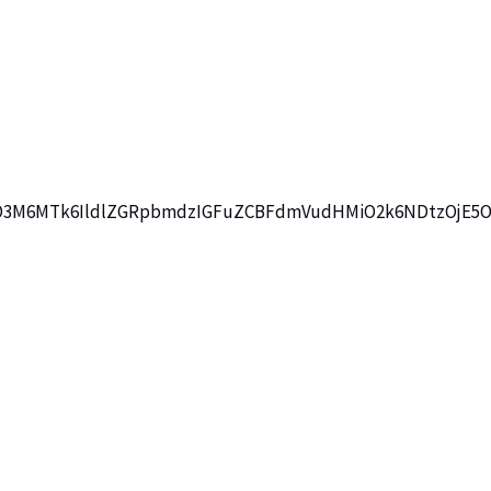
M6MTk6IldlZGRpbmdzIGFuZCBFdmVudHMiO2k6NDtzOjE5OiJDY