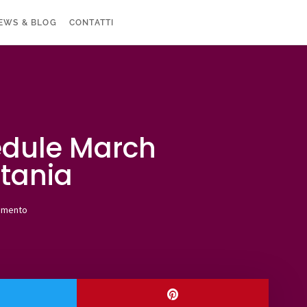
EWS & BLOG
CONTATTI
edule March
atania
mmento